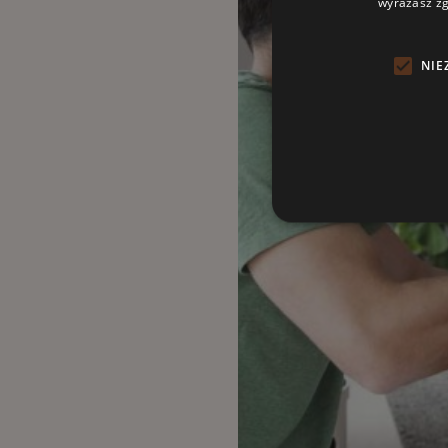
wyrażasz zg
NIE