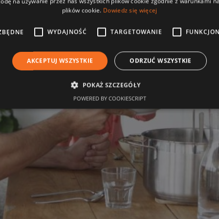
odę na używanie przez nas wszystkich plików cookie zgodnie z warunkami nas
plików cookie.
Dowiedz się więcej
ZBĘDNE
WYDAJNOŚĆ
TARGETOWANIE
FUNKCJO
AKCEPTUJ WSZYSTKIE
ODRZUĆ WSZYSTKIE
POKAŻ SZCZEGÓŁY
POWERED BY COOKIESCRIPT