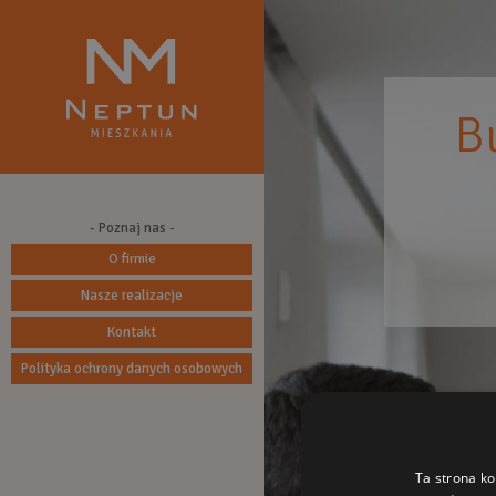
B
- Poznaj nas -
O firmie
Nasze realizacje
Kontakt
Polityka ochrony danych osobowych
Ta strona ko