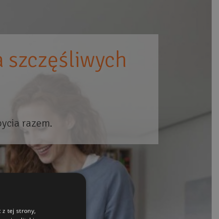
 szczęśliwych
bycia razem.
z tej strony,